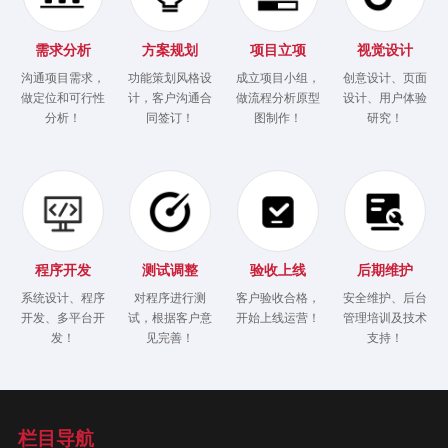
需求分析
方案规划
项目立项
视觉设计
沟通项目需求，
功能策划风格设
成立项目小组，
创意设计、页面
做定位和可行性
计，客户沟通合
做流程分析原型
设计、用户体验
分析！
同签订！
图制作！
研究！
程序开发
测试调整
验收上线
后期维护
系统设计、程序
对程序进行测
客户验收合格，
安全维护、后台
开发、多平台开
试，根据客户意
开始上线运营！
管理培训及技术
发！
见完善！
支持！
栏目导航