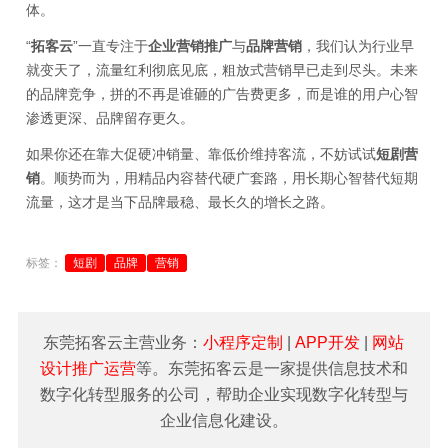
体。
“
拓客云
”一直专注于
企业营销推广
与
品牌营销
，我们认为行业早
就变天了，流量红利彻底见底，粗放式营销早已走到尽头。未来
的品牌竞争，拼的不再是谁砸的广告费更多，而是谁的用户心智
渗透更深、品牌留存更久。
如果你还在靠大促硬冲销量、靠低价维持客流，不妨试试
短剧营
销
。顺势而为，用精品内容替代硬广套路，用长期心智替代短期
流量，这才是当下品牌最稳、最长久的增长之路。
标签：
短剧
品牌
营销
东莞拓客云主营业务：
小程序定制
|
APP开发
|
网站
设计推广运营
等。东莞拓客云是一家提供信息技术和
数字化转型服务的公司，帮助企业实现数字化转型与
企业信息化建设。