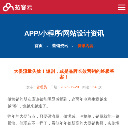
APP/小程序/网站设计资讯
首页
-
营销资讯
-
资讯内容
大促流量失效！短剧，或是品牌长效营销的终极答
案！
发布：
管理员
日期：
2026-05-29
阅读：
64
次
做营销的朋友应该都能明显感觉到，这两年电商生意越来
越“卷”，也越来越难了。
往年的大促节点，只要砸流量、做满减、冲榜单，销量就能一路
暴涨。但现在不一样了，看似年年创新高的大促销售额，实则增