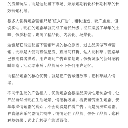
的流量玩法，而是适配当下市场、兼顾短期转化和长期种草的长
效营销利器。
很多人觉得短剧营销只是“植入广告”，粗制滥造、硬广尴尬。但
说实话，现在的短剧早就完成了迭代升级，彻底摆脱了早年的土
味、低质标签，走向了精品化、内容化、场景化。
这也是它能适配当下营销环境的核心原因。过去品牌做节点营
销，无非是大促前投信息流、直播间打折、达人硬种草，套路早
已被消费者摸透。用户刷到广告直接划走，低价刺激的新鲜感转
瞬即逝，活动结束后，品牌留不下任何用户记忆。
而精品短剧的核心优势，就是把广告藏进故事，把种草融入情
绪。
不同于生硬的广告植入，优质短剧会根据品牌调性定制剧情，让
产品自然出现在生活场景、情感桥段里。看麦当劳重生短剧、安
慕希温情短剧的观众，不会觉得是在看广告，而是沉浸式追剧。
在喜怒哀乐的剧情共鸣中，悄悄记住了品牌、信任了品牌，这种
种草效果，远比几秒硬广靠谱百倍。